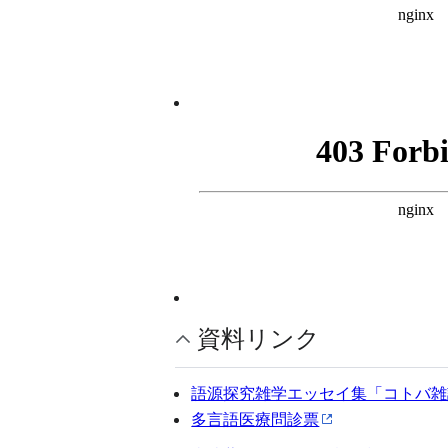
資料リンク
語源探究雑学エッセイ集「コトバ雑
多言語医療問診票