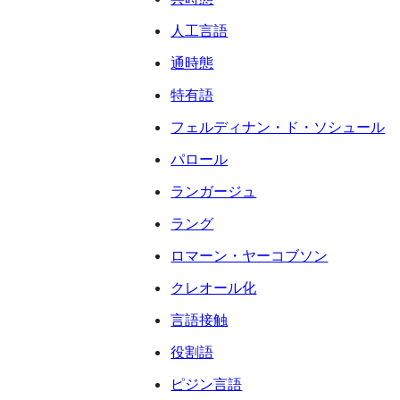
人工言語
通時態
特有語
フェルディナン・ド・ソシュール
パロール
ランガージュ
ラング
ロマーン・ヤーコブソン
クレオール化
言語接触
役割語
ピジン言語