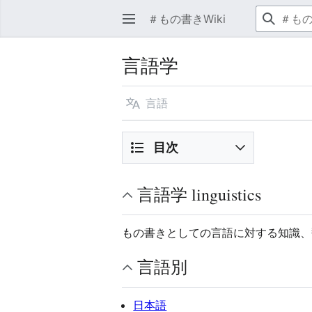
＃もの書きWiki
言語学
言語
目次
言語学 linguistics
もの書きとしての言語に対する知識、
言語別
日本語