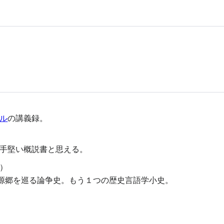
ル
の講義録。
手堅い概説書と思える。
）
源郷を巡る論争史。もう１つの歴史言語学小史。