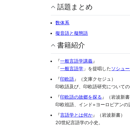
話題まとめ
数体系
擬音語と擬態語
書籍紹介
『
一般言語学講義
』
「
一般言語学
」を提唱した
ソシュー
『
印欧語
』（文庫クセジュ）
印欧語及び、印欧語研究についての
『
印欧語の故郷を探る
』（岩波新書
印欧祖語、インド=ヨーロピアンの
『
言語学とは何か
』（岩波新書）
20世紀言語学の小史。