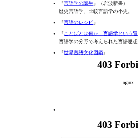
『
言語学の誕生
』（岩波新書）
歴史言語学、比較言語学の小史。
『
言語のレシピ
』
『
ことばとは何か 言語学という冒
言語学の分野で考えられた言語思想
『
世界言語文化図鑑
』