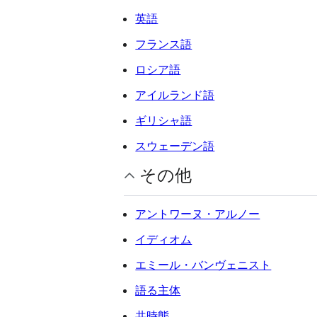
英語
フランス語
ロシア語
アイルランド語
ギリシャ語
スウェーデン語
その他
アントワーヌ・アルノー
イディオム
エミール・バンヴェニスト
語る主体
共時態