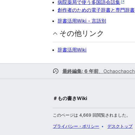
病院薬局で使う多国語会話集
創作者のための電子辞書と専門辞書
辞書活用Wiki - 言語別
その他リンク
辞書活用Wiki
最終編集: 6 年前
、
Ochaochaoch
＃もの書きWiki
このページは 4,669 回閲覧されました。
プライバシー・ポリシー
デスクトップ