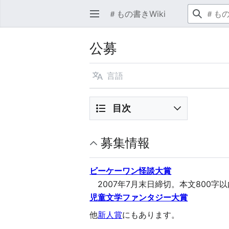
＃もの書きWiki
公募
言語
目次
募集情報
ビーケーワン怪談大賞
2007年7月末日締切。本文800字
児童文学ファンタジー大賞
他
新人賞
にもあります。