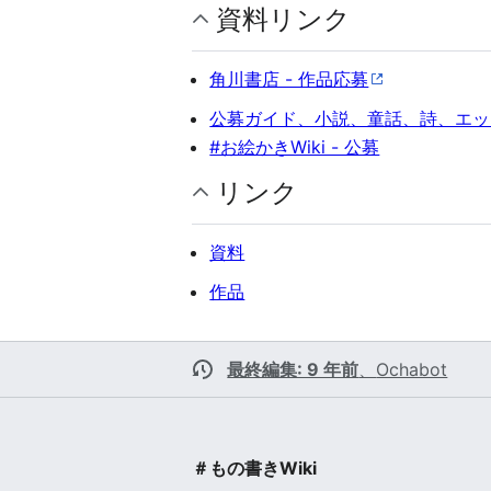
資料リンク
角川書店 - 作品応募
公募ガイド、小説、童話、詩、エッ
#お絵かきWiki - 公募
リンク
資料
作品
最終編集: 9 年前
、
Ochabot
＃もの書きWiki