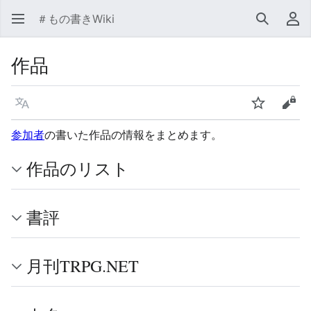
＃もの書きWiki
検索
利
作品
言語
ウォッチ
ソー
参加者
の書いた作品の情報をまとめます。
作品のリスト
書評
月刊TRPG.NET